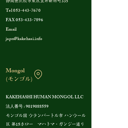
335
静岡県浜松市東区笠井新田町
Tel
053-443-7670
FAX
053-433-7896
Email
japn@kakehasi.info
Mongol
(モンゴル)
KAKEHASHI HUMAN MONGOL LLC
法人番号 :
9019088559
モンゴル国 ウランバートル市 ハンウール
15
区 第
ホロー マハトマ・ガンジー通り