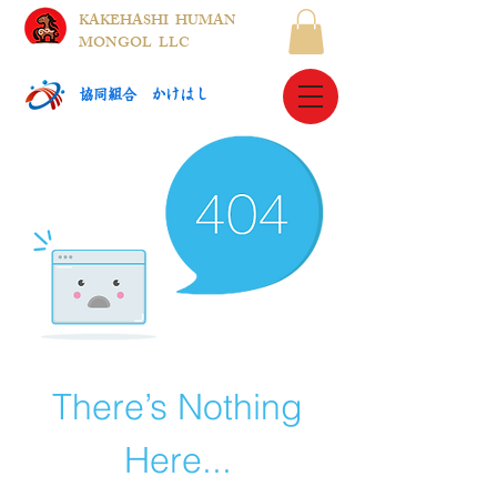
KAKEHASHI HUMAN
MONGOL LLC
​協同組合 かけはし
There’s Nothing
Here...