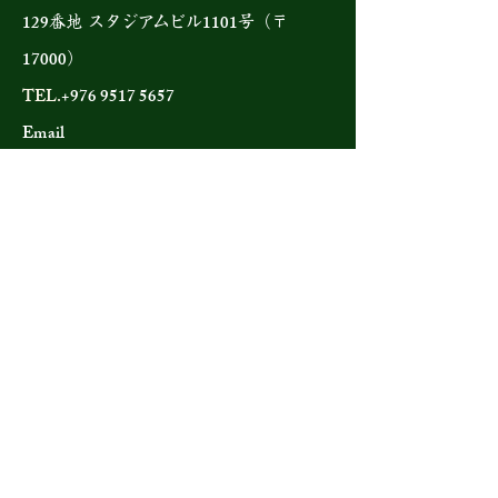
129
1101
番地 スタジアムビル
号（〒
17000
）
TEL.
+976 9517 5657
Email
mongol@kakehasi.info
Viet Nam
(ベトナム)
(パシフィック・スター・サービス株式会社-
内)
Lot No-06; LK02, Service land, land in Ha Tri,