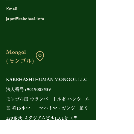
Email
japn@kakehasi.info
Mongol
(モンゴル)
KAKEHASHI HUMAN MONGOL LLC
法人番号 :
9019088559
モンゴル国 ウランバートル市 ハンウール
15
区 第
ホロー マハトマ・ガンジー通り
129
1101
番地 スタジアムビル
号（〒
17000
）