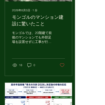
2026年8月5日
∙
1
分
モンゴルのマンション建
設に驚いたこと
モンゴルでは、20階建て前
後のマンションでも外部足
場を設置せずに工事が行わ
れることがあります。 写真
のマンションもその一例
で、作業員の方々は建物の
外周で作業を進めていまし
た。日本ではあまり見られ
18
0
ない光景で、工法や安全管
理の考え方の違いを感じま
す。 このマンションは
2026年11月完成予定で、
約60㎡の新築住戸が約
1,300万円、駐車場は別途
約80万円とのことでした。
※また個人同士の中古マン
ション売買では、日本のよ