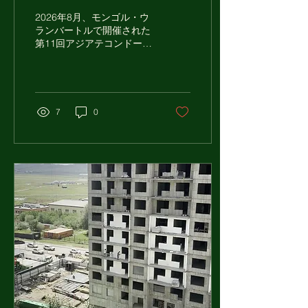
モンゴル・ウランバート
2026年8月、モンゴル・ウ
ル🔥
ランバートルで開催された
第11回アジアテコンドー選
手権大会。 大会初日の会場
の様子や、開幕の雰囲気を
ショート動画でお届けしま
す。
7
0