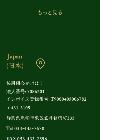
について、必ずしも高い信
頼を置いていないというこ
もっと見る
とです。 その背景には、長
年にわたる低い経済成長率
に加え、公共事業や補助金
の費用対効果を巡る議論、
そして国と地方を合わせた
巨額の債務残高がありま
す。 こうした状況の中で、
Japan
市場は新たな大型財政支出
を「成長への投資」と見る
(日本)
よりも、「将来の財政負担
が増える可能性」として受
け止めたため、円安の進行
​協同組合かけはし
や長期金利の上昇という反
法人番号:
7086201
応につながったと考えられ
インボイス登録番号
:
T9080405006782
ます。
431-3105
〒
335
静岡県浜松市東区笠井新田町
Tel
053-443-7670
FAX
053-433-7896