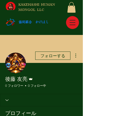
KAKEHASHI HUMAN
MONGOL LLC
​協同組合 かけはし
その他
フォローする
管理者
後藤 友亮
0 フォロワー
0 フォロー中
プロフィール