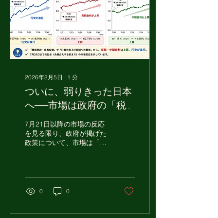
うに「消費税」を買主が支
払うことはありません。 何
より驚くのは、半年もすれ
ば街の景色が変わってしま
うほどの建設ラッシュで
す。ウランバートルでは、
ほとんどのエリアでマンシ
ョンや商業施設の建設が同
2026年8月5日
∙
1
分
時に進み、訪れるたびに街
ついに、弱りきった日本
の表情が変わっています。
実際に現地で生活している
へ──市場は政府の「税
と、都市が成長していくス
金の使い方」に厳しい評
ピードを肌で感じます。同
7月21日以降の市場の反応
じマンション建設でも、工
価を下した
を見る限り、政府が掲げた
法や価格、そして街づくり
政策について、市場は「十
の勢いまで、日本との違い
分な成長や税収増につなが
を実感できるのがモンゴル
る」という期待よりも、
の魅力の一つです。 撮影場
「財政負担が増える」とい
所は、モンゴル・ウランバ
う懸念を強く抱いたと考え
ートル市 ハンオール区
られます。 言い換えれば、
0
0
（HUD）第21ホロー（21
日本市場は、政府が使うお
Khoroo）、Kanpai Lounge
金が将来の成長や税収増と
&...
して十分に回収されるのか